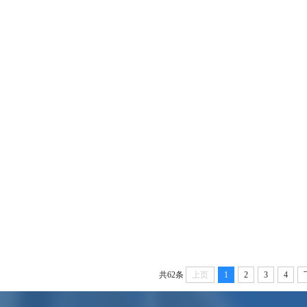
共62条
上页
1
2
3
4