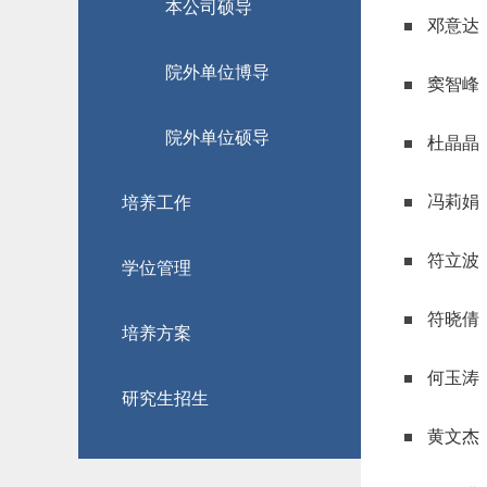
本公司硕导
邓意达
院外单位博导
窦智峰
院外单位硕导
杜晶晶
冯莉娟
培养工作
符立波
学位管理
符晓倩
培养方案
何玉涛
研究生招生
黄文杰