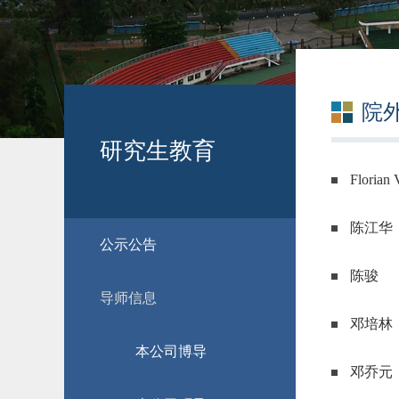
院
研究生教育
​Florian
陈江华
公示公告
陈骏
导师信息
邓培林
本公司博导
邓乔元