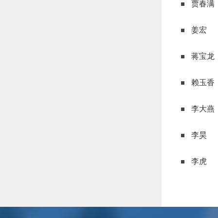
贾春满
姜宏
蒋宝龙
赖玉香
李大燕
李昊
李虎