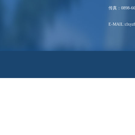
传真：0898-66
E-MAIL:clxyzh