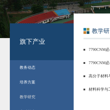
教学研
旗下产业
7790CN
7790CN
教务动态
高分子材料
培养方案
材料科学与
教学研究