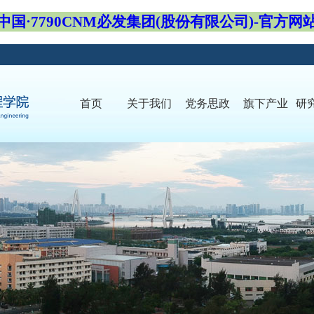
中国·7790CNM必发集团(股份有限公司)-官方网
首页
关于我们
党务思政
旗下产业
研