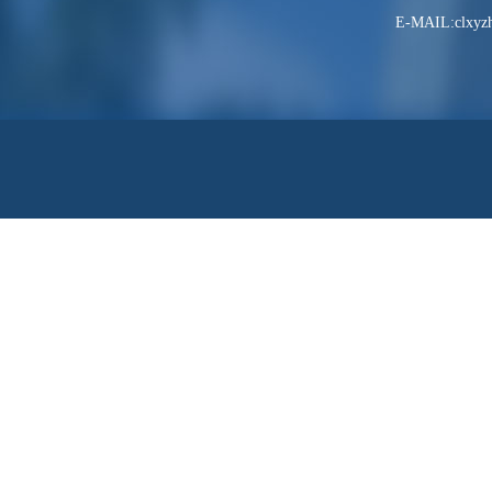
E-MAIL:clxyzh