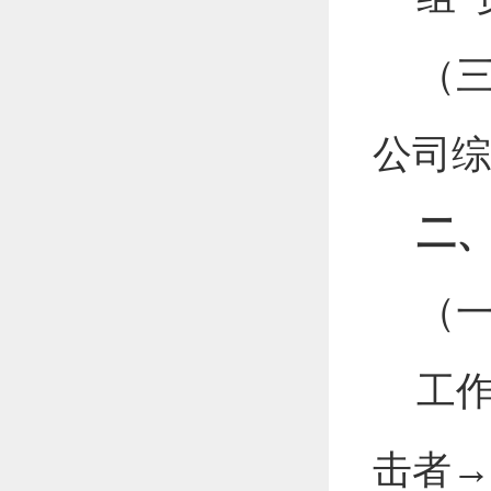
（
公司综
二
（
工
击者
→