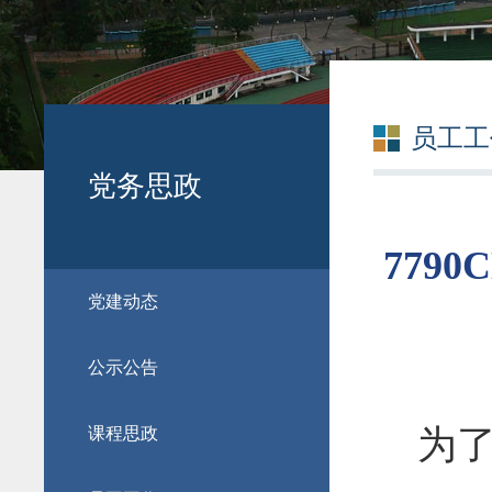
员工工
党务思政
779
党建动态
公示公告
为
课程思政