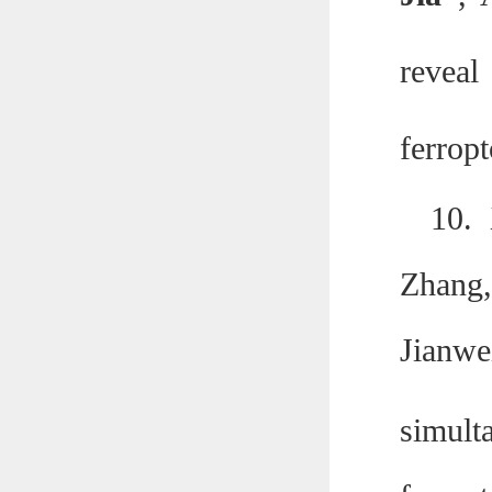
reveal
ferropt
10.
Zhang,
Jianwe
simult