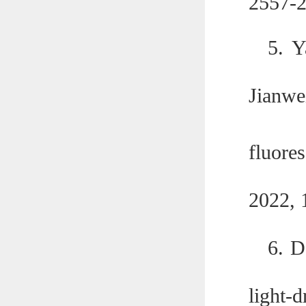
2557-
5.
Y
Jianw
fluore
2022, 
6.
D
light-