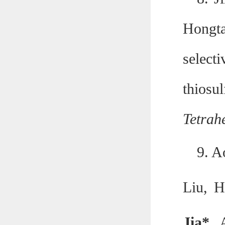
Hongta
selec
thios
Tetrah
9.
A
Liu, H
Jia*
, 