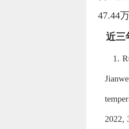
47.4
近三
1.
R
Jianw
temper
2022
,