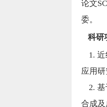
论文S
委
。
科研
1.
应用研
2.
基
合成及