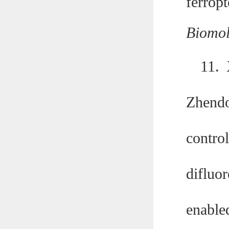
ferro
Biomol
11.
Zhend
contr
difluo
enabl