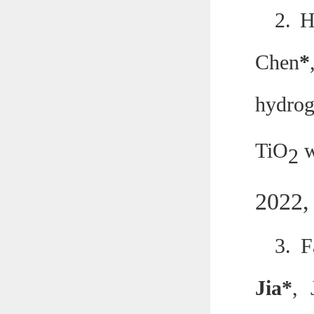
2.
H
Chen
*
hydrog
TiO
w
2
2022
3.
F
Jia*
, 