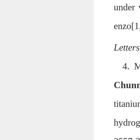
under 
enzo[1
Letters
4.
M
Chun
titani
hydrog