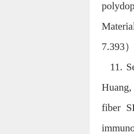
polydop
Materia
7.393
11. S
Huang, 
fiber S
immunoa