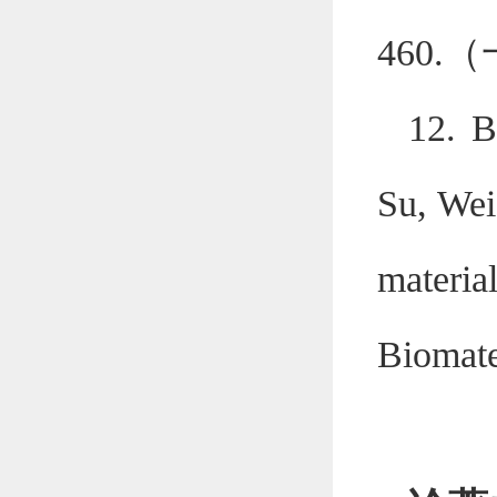
460.
（
12. B
Su, Wei
materi
Biomate