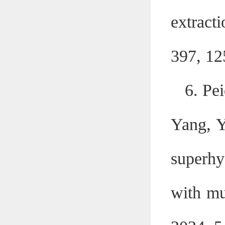
extract
397, 12
6. Pe
Yang, Y
superhy
with mu