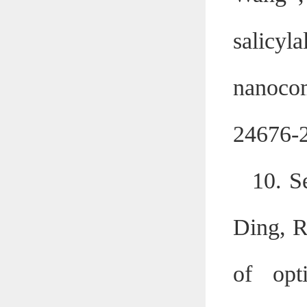
salic
nanocom
24676-
10. S
Ding, R
of opt