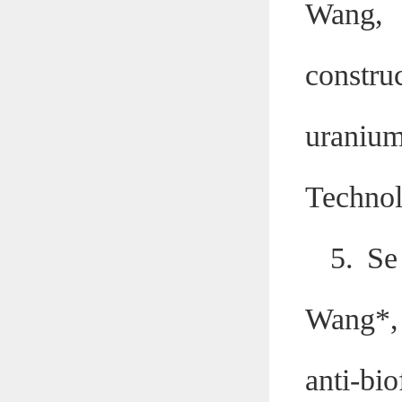
Wang, 
constru
uranium
Technol
5. Se
Wang*, 
anti-b