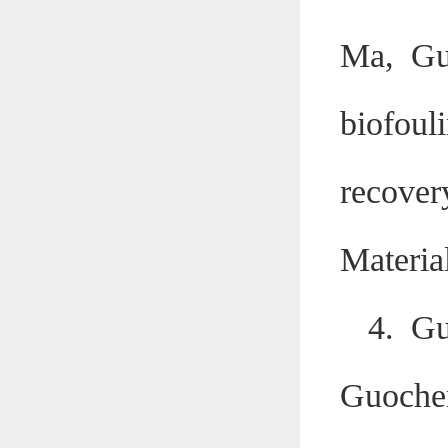
Ma, Gu
biofou
recover
Materia
4. Gu
Guoche