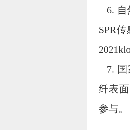
6.
自
SPR
传
2021kl
7.
国
纤表面
参与。