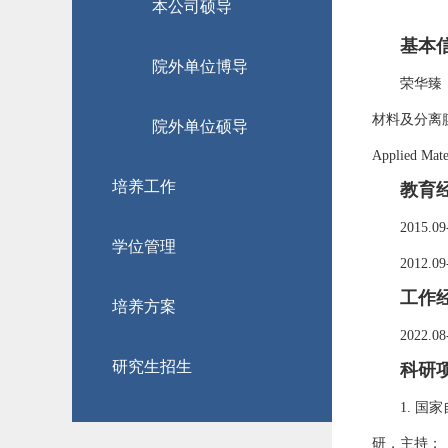
本公司硕导
基本
院外单位博导
荣华臻
材料及分离
院外单位硕导
Applied Mater
培养工作
教育
2015.09
学位管理
2012.09
工作
培养方案
2022.08
研究生招生
科研
1.
国家
研，主持；