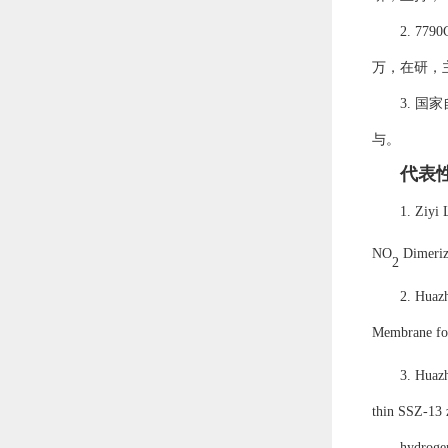
2.
77
万，在研，
3.
国家
与。
代表
1. Ziyi 
NO
Dimeriza
2
2. Huaz
Membrane fo
3. Huazh
thin SSZ‐13 z
hydrogen