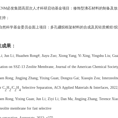
90CNM必发集团高层次人才科研启动基金项目：修饰型沸石材料的制备及
主持；
自然科学基金委员会面上项目：多孔硼烷框架材料的合成及其轻质烯烃
/
烷
性成果：
Li; Jun Li; Huazhen Rong
#
; Jiayu Zuo; Xiong Yang; Yi Xing; Yingshu Liu; G
tion on SSZ-13 Zeolite Membrane, Journal of the American Chemical Society
hen Rong; Jingjing Zhang; Yixing Guan; Dongxu Gai; Xiaoqin Zou; Interzeoli
r C
H
/C
H
Selective Separation, ACS Applied Materials & Interfaces, 202
2
2
2
4
en Rong; Yixing Guan; Jun Li; Ziyi Li; Dan Ma; Jingjing Zhang; Terence Xiao
eolite membrane for fast selective
 separation, Aggregate, 2022; e275
.