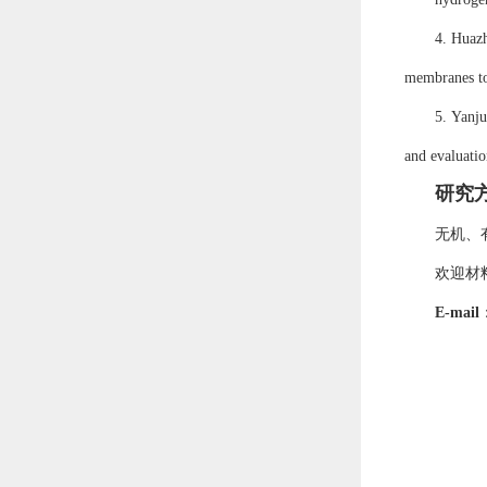
4
. Huaz
membranes to 
5.
Yanj
and evaluatio
研究
无机、
欢迎材
E-mail