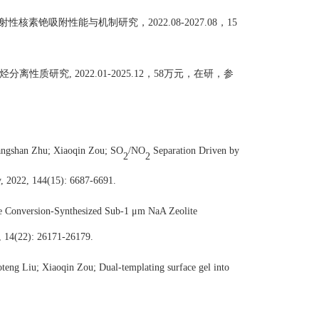
放射性核素铯吸附性能与机制研究，
2022.08-2027.08
，
15
烃分离性
质研究
, 2022.01-2025.12
，
58
万元，在研，参
uangshan Zhu; Xiaoqin Zou; SO
/NO
Separation Driven by
2
2
, 2022, 144(15): 6687-6691.
te Conversion-Synthesized Sub-1 μm NaA Zeolite
2, 14(22): 26171-26179.
teng Liu; Xiaoqin Zou; Dual‐templating surface gel into