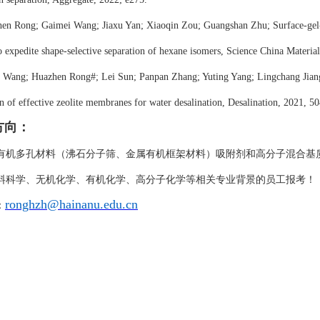
hen Rong; Gaimei Wang; Jiaxu Yan; Xiaoqin Zou; Guangshan Zhu; Surface-gel-c
expedite shape-selective separation of hexane isomers, Science China Materia
u Wang; Huazhen Rong
#
; Lei Sun; Panpan Zhang; Yuting Yang; Lingchang Jia
n of effective zeolite membranes for water desalination, Desalination, 2021, 5
方向：
有机多孔材料（沸石分子筛、金属有机框架材料）吸附剂和高分子混合基
料科学、无机化学、有机化学、高分子化学等相关专业背景的员工报考！
ronghzh@hainanu.edu.cn
：