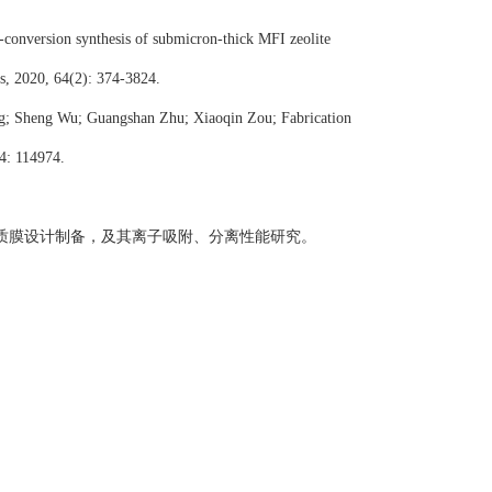
onversion synthesis of submicron-thick MFI zeolite
ls, 2020, 64(2): 374-3824.
ng; Sheng Wu; Guangshan Zhu; Xiaoqin Zou; Fabrication
04: 114974.
质膜设计制备，及其离子吸附
、分离
性能研究。