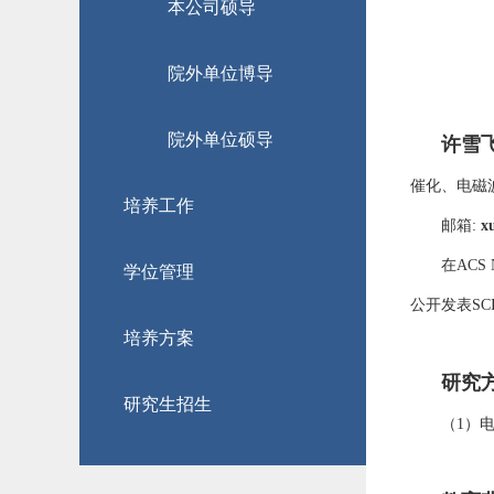
本公司硕导
院外单位博导
院外单位硕导
许雪
催化、电磁
培养工作
邮箱
:
x
在
ACS 
学位管理
公开发表
SC
培养方案
研究
研究生招生
（
1
）