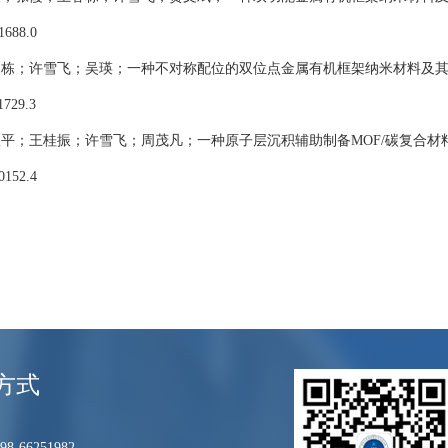
1688.0
春栋；许雪飞；吴瑛；一种不对称配位的双位点金属有机框架纳米材料及
1729.3
耿平；王桂振；许雪飞；周茂凡；一种原子层沉积辅助制备
MOF/
碳复合材
0152.4
方式
8-66251982