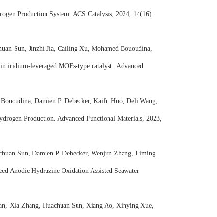
rogen Production System. ACS Catalysis, 2024, 14(16):
huan
Sun, Jinzhi Jia, Cailing Xu, Mohamed Bououdina,
 in iridium-leveraged MOFs-type catalyst.
Advanced
Bououdina, Damien P. Debecker, Kaifu Huo, Deli Wang,
Hydrogen Production. Advanced
Functional Materials
, 2023,
chuan
Sun, Damien P. Debecker, Wenjun Zhang, Liming
ed Anodic Hydrazine Oxidation Assisted
Seawater
an,
Xia Zhang, Huachuan Sun, Xiang Ao, Xinying Xue,