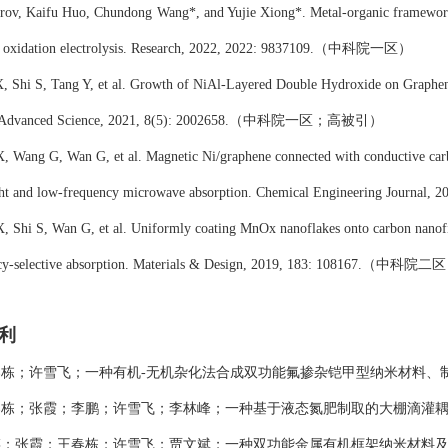
rov, Kaifu Huo, Chundong
Wang*, and Yujie Xiong*. Metal-organic frameworks
a oxidation electrolysis. Research, 2022, 2022: 9837109.
（中科院一区）
, Shi S, Tang Y, et al. Growth of NiAl
‐
Layered Double Hydroxide on Graphen
 Advanced Science, 2021, 8(5): 2002658.
（中科院一区
；高被引
）
, Wang G, Wan G, et al. Magnetic Ni/graphene connected with conductive car
ght and low-frequency microwave absorption. Chemical Engineering Journal, 2
, Shi S, Wan G, et al. Uniformly coating MnOx nanoflakes onto carbon nanofi
y-selective absorption. Materials & Design, 2019, 183: 108167.
（中科院二区
利
春栋；许雪飞；一种有机
-
无机杂化法合成双功能氟掺杂铠甲型纳米材料、
春栋；张霞；李鹏；许雪飞；李林峰；一种基于液态氮肥制取的大棚滴灌
瑛；张霞；王春栋；许雪飞；贾文斌；一种双功能金属有机框架纳米材料