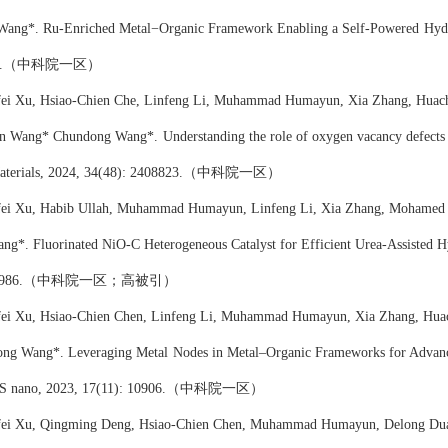
Wang*. Ru-Enriched Metal−Organic Framework Enabling a Self-Powered
Hyd
.
（中科院一区）
fei Xu, Hsiao-Chien Che, Linfeng Li, Muhammad Humayun, Xia Zhang, Huac
in Wang* Chundong Wang*.
Understanding the role of oxygen vacancy defects
aterials, 2024, 34(48): 2408823.
（中科院一区）
fei Xu, Habib Ullah, Muhammad Humayun, Linfeng Li, Xia Zhang, Mohamed
g*. Fluorinated NiO-C Heterogeneous Catalyst for Efficient Urea-Assisted 
986.
（中科院一区；高被引）
fei Xu, Hsiao-Chien Chen, Linfeng Li, Muhammad Humayun, Xia Zhang, Hua
ong Wang*. Leveraging Metal
Nodes in Metal–Organic Frameworks for Advanc
CS nano, 2023, 17(11): 10906.
（中科院一区）
fei Xu, Qingming Deng, Hsiao-Chien Chen, Muhammad Humayun, Delong Du