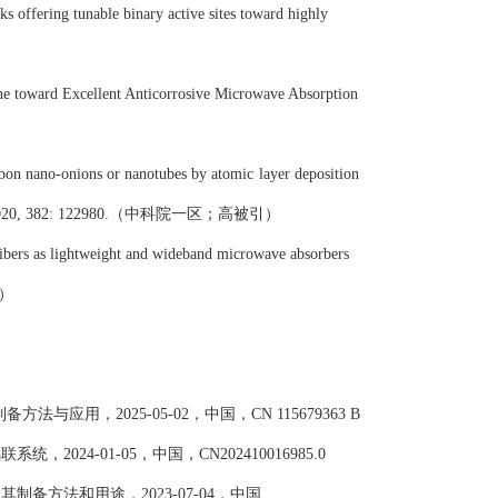
 offering tunable binary active sites
toward highly
e toward Excellent Anticorrosive Microwave Absorption
bon nano-onions or nanotubes by atomic
layer deposition
020, 382:
122980.
（中科院一区；高被引）
bers as lightweight and wideband
microwave absorbers
）
制备方法与应用，
2025-05-02
，中国，
CN 115679363 B
耦联系统，
2024-01-05
，中国，
CN202410016985.0
及其制备方法和用途，
2023-07-04
，中国
,