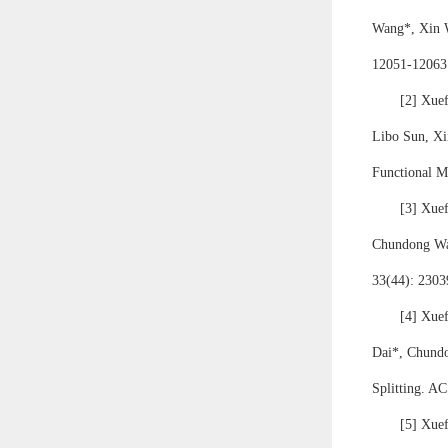
Wang*, Xin 
12051-12063
[
2
] Xue
Libo Sun, X
Functional M
[
3
] Xue
Chundong Wan
33(44): 2303
[
4
] Xue
Dai*, Chund
Splitting. A
[
5
] Xue