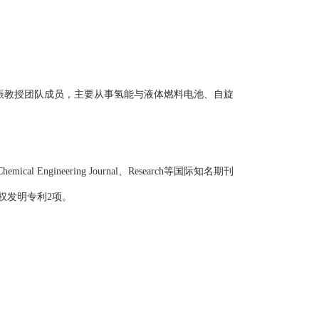
振教授团队成员，主要从事氢能与液体燃料电池、自旋
Chemical Engineering Journal
、
Research
等国际知名期刊
权发明专利
2
项。
。