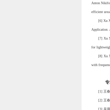
Anton Nikifo
efficient ure
[
6
]
Xu X
Application.
[
7
]
Xu X
for lightwei
[
8
]
Xu X
with frequenc
专
[
1
]
王
[
2
]
王
[
3
]
吴