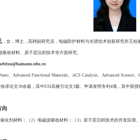
飞
，女，博士，高聘副研究员，电磁防护材料与光谱技术创新研究所王桂
波吸收材料、
原子层沉积技术
等方面研究。
uefeixu@hainanu.edu.cn
Nano
、
Advanced
Functional Materials
、
ACS Catal
ysis
、
Advanced
Science
、
I
收录论文
3
0
余篇，其中
E
SI
高被引论文
3
篇。申请发明专利
4
项，其中获授
方向
电催化剂材料；（
2
）电磁波吸收材料；（
3
）原子层沉积技术的开发应用