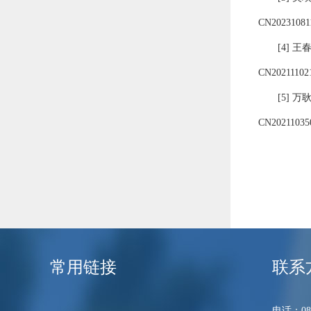
CN20231081
[
4
]
王
CN20211102
[
5
]
万
CN20211035
常用链接
联系
电话：089