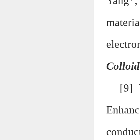
Yang*,
materi
electr
Colloid
[9]
Enhanc
conduc