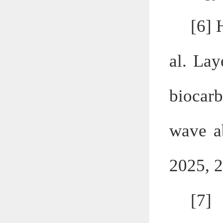
[6]
al
. Lay
biocar
wave a
2025, 
[7]