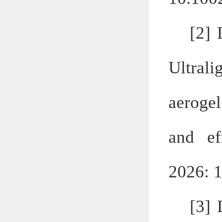
[2]
Ultral
aeroge
and ef
2026: 
[3]