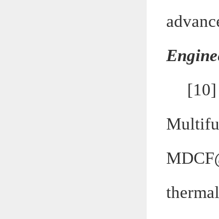
advanc
Engine
[10
Multifu
MDCF@L
therma