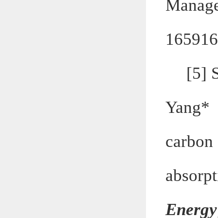
Manag
165916
[5]
Yang*
carbon
absorp
Energy