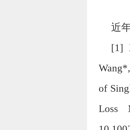
近
[1]
Wang*
of Sing
Loss 
10.100