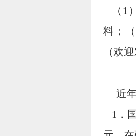
（
1
料；（
（欢迎
近
1
．
元，在