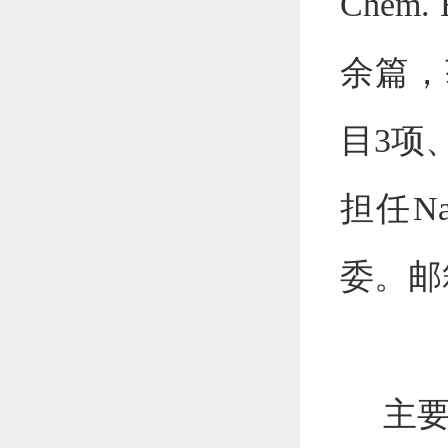
Chem. E
余篇，
目
3
项
担任
Na
委。邮
主