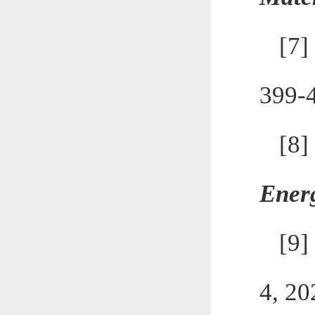
[7
399-
[8
Ener
[9
4, 20