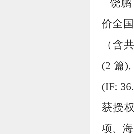
饶鹏
价全
（含
(2
篇
),
(IF: 36
获授
项、海