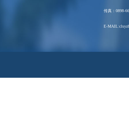
传真：0898-66
E-MAIL:clxyzh