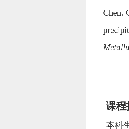
Chen. Q
precipi
Metallu
课程
本科