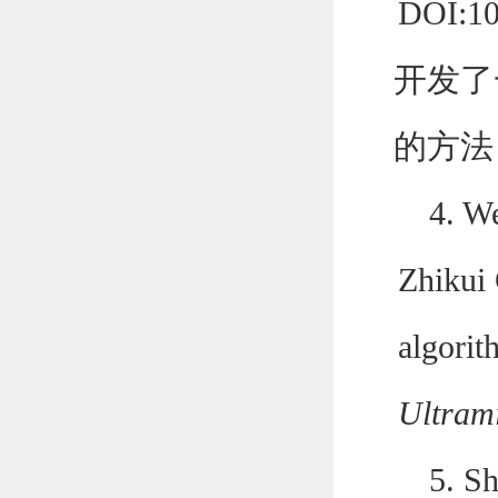
DOI:10
开发了
的方法
4.
We
Zhikui 
algorit
Ultram
5.
Sh