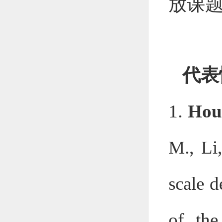
放课
代表
1.
Hou
M., Li
scale d
of the