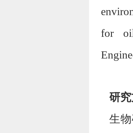
enviro
for oi
Engine
研究
生物