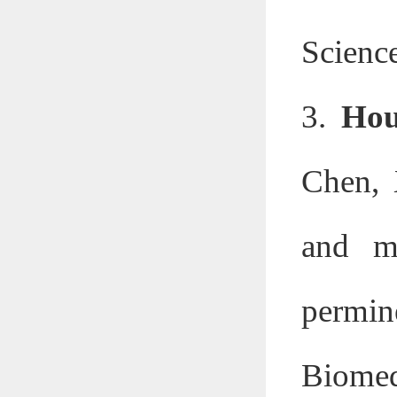
Scienc
3.
Hou
Chen, 
and me
permine
Biomed