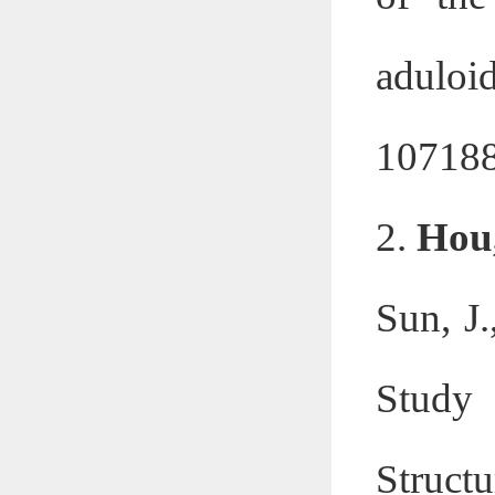
aduloi
107188
2.
Hou
Sun, J.
Study 
Struct