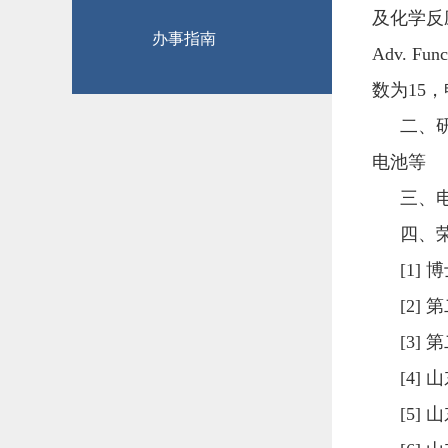
及化学反
办事指南
Adv. Func
数为
15
，
二、
电池等
三、
四、
[1]
博
[2]
第
[3]
第
[4]
山
[5]
山