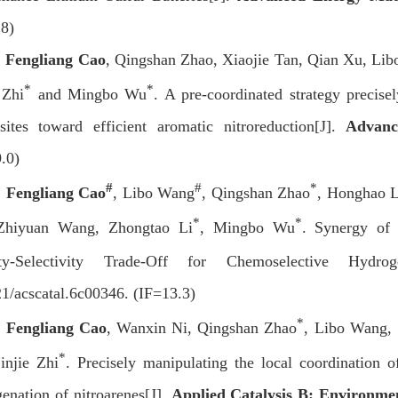
8)
]
Fengliang Cao
, Qingshan Zhao, Xiaojie Tan, Qian Xu, Li
*
*
 Zhi
and Mingbo Wu
.
A pre-coordinated strategy precisely
ites toward efficient aromatic nitroreduction[J].
Advanc
.0)
#
#
*
]
Fengliang Cao
, Libo Wang
, Qingshan Zhao
, Honghao L
*
*
Zhiyuan Wang, Zhongtao Li
, Mingbo Wu
. Synergy of
ity-Selectivity Trade-Off for Chemoselective Hydro
1/acscatal.6c00346. (IF=13.3)
*
]
Fengliang Cao
, Wanxin Ni, Qingshan Zhao
, Libo Wang,
*
injie Zhi
.
Precisely manipulating the local coordination of
enation of nitroarenes[J].
Applied Catalysis B: Environme