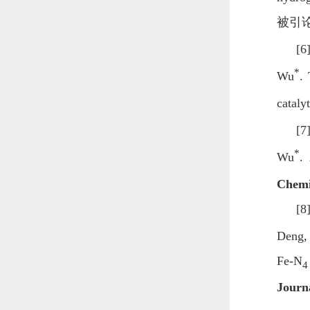
被引
[6
*
Wu
.
cataly
[7
*
Wu
.
Chemi
[8
Deng,
Fe-N
4
Journ