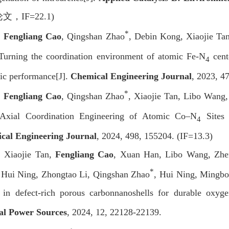
论文，
IF=22.1)
*
]
Fengliang Cao
,
Qingshan Zhao
, Debin Kong, Xiaojie Tan
 Turning the coordination environment of atomic Fe-N
cent
4
tic performance[J].
Chemical Engineering Journal
, 2023, 4
*
]
Fengliang Cao
,
Qingshan Zhao
, Xiaojie Tan, Libo Wang,
 Axial Coordination Engineering of Atomic Co
‒
N
Sites 
4
cal Engineering Journal
, 2024, 498, 155204. (IF=13.3)
]
Xiaojie Tan,
Fengliang Cao
, Xuan Han, Libo Wang, Zhe
*
 Hui Ning, Zhongtao Li, Qingshan Zhao
, Hui Ning, Mingb
in defect-rich porous carbonnanoshells for durable oxygen
al Power Sources
, 2024, 12, 22128-22139.