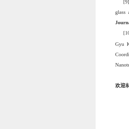
[9
glass 
Journ
[1
Gyu K
Coord
Nanotu
欢迎