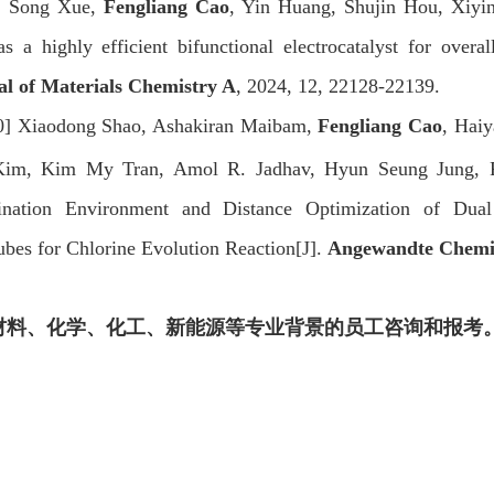
]
Song Xue,
Fengliang Cao
, Yin Huang, Shujin Hou, Xiyi
as a highly efficient bifunctional electrocatalyst for overal
al of Materials Chemistry A
, 2024, 12, 22128-22139.
0]
Xiaodong Shao, Ashakiran Maibam,
Fengliang Cao
, Hai
im, Kim My Tran, Amol R. Jadhav, Hyun Seung Jung, R
ination Environment and Distance Optimization of Dua
bes for Chlorine Evolution Reaction[J].
Angewandte Chemie
材料、化学、化工、新能源等专业背景的员工咨询和报考