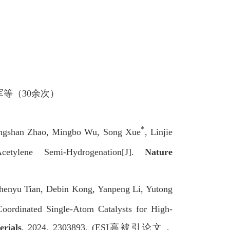
军等（
30
余次）
*
ingshan Zhao, Mingbo Wu, Song Xue
, Linjie
Acetylene Semi-Hydrogenation[J].
Nature
Zhenyu Tian, Debin Kong, Yanpeng Li, Yutong
Coordinated Single-Atom Catalysts for High-
rials
, 2024, 2303893. (ESI
高被引论文，