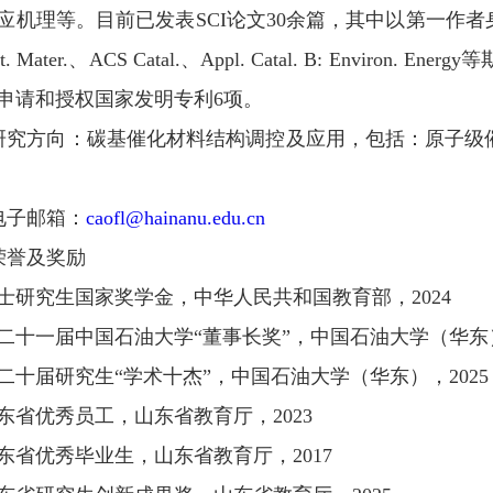
应机理等。目前已发表
SCI
论文
30
余篇，其中以第一作者
t. Mater.
、
ACS Catal.
、
Appl. Catal. B: Environ. Energy
等
申请和授权国家发明专利
6
项。
研究方向：碳基催化材料结构调控及应用，包括：原子级
电子邮箱：
caofl@hainanu.edu.cn
荣誉及奖励
士研究生国家奖学金，中华人民共和国教育部，
2024
二十一届中国石油大学
“
董事长奖
”
，中国石油大学（华东
二十届研究生
“
学术十杰
”
，中国石油大学（华东），
2025
东省优秀员工，山东省教育厅，
2023
东省优秀毕业生，山东省教育厅，
2017