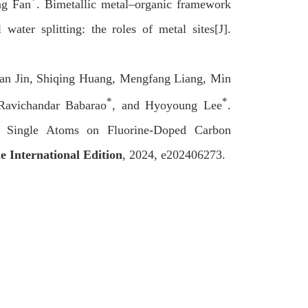
*
ng Fan
. Bimetallic metal–organic framework
l water splitting: the roles of metal sites[J].
yan Jin, Shiqing Huang, Mengfang Liang, Min
*
*
avichandar Babarao
, and Hyoyoung Lee
.
l Single Atoms on Fluorine-Doped Carbon
 International Edition
, 2024, e202406273.
。