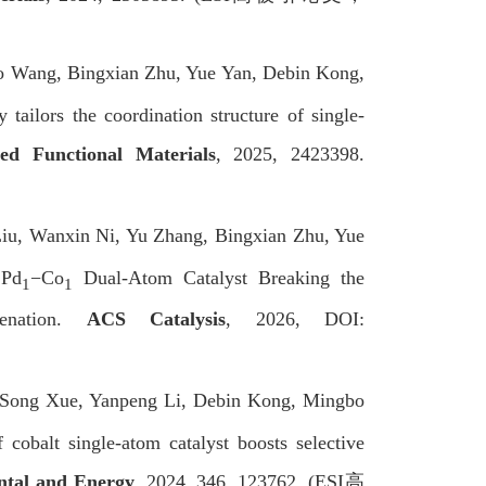
bo Wang, Bingxian Zhu, Yue Yan, Debin Kong,
 tailors the coordination structure of single-
ed Functional Materials
, 2025, 2423398.
iu, Wanxin Ni, Yu Zhang, Bingxian Zhu, Yue
 Pd
−Co
Dual-Atom Catalyst Breaking the
1
1
genation.
ACS Catalysi
s
, 2026, DOI:
 Song Xue, Yanpeng Li, Debin Kong, Mingbo
 cobalt single-atom catalyst boosts selective
ntal and Energy
, 2024, 346, 123762. (ESI
高