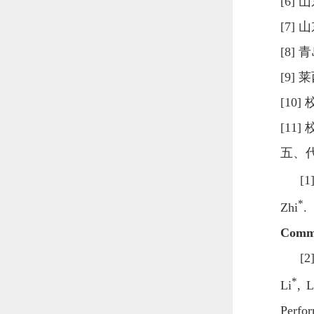
[6]
山
[7]
山
[8]
青
[9]
莱
[10]
[11]
五、
[1
*
Zhi
.
Commu
[2
*
Li
, L
Perfor