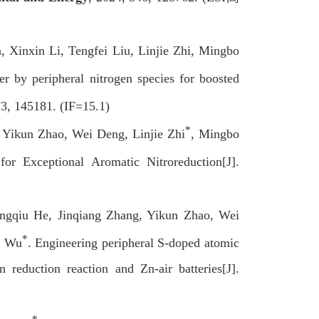
, Xinxin Li, Tengfei Liu, Linjie Zhi, Mingbo
er by peripheral nitrogen species for boosted
73, 145181. (IF=15.1)
*
 Yikun Zhao, Wei Deng, Linjie Zhi
, Mingbo
for Exceptional Aromatic Nitroreduction[J].
ngqiu He, Jinqiang Zhang, Yikun Zhao, Wei
*
o Wu
. Engineering peripheral S-doped atomic
 reduction reaction and Zn-air batteries[J].