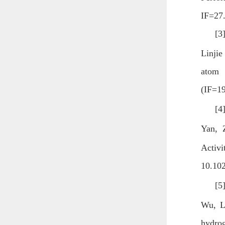
IF=27.
[3
Linjie
atom s
(IF=19
[4
Yan, 
Activ
10.102
[5
Wu, L
hydrog