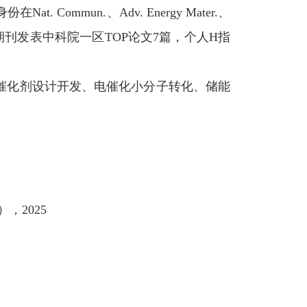
身份在
Nat. Commun.
、
Adv. Energy Mater.
、
期刊发表中科院一区
TOP
论文
7
篇，个人
H
指
催化剂设计开发、电催化小分子转化、储能
），
2025