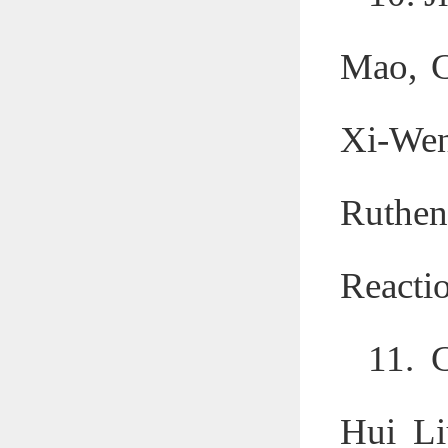
Mao, C
Xi-We
Ruthen
Reacti
11. 
Hui L