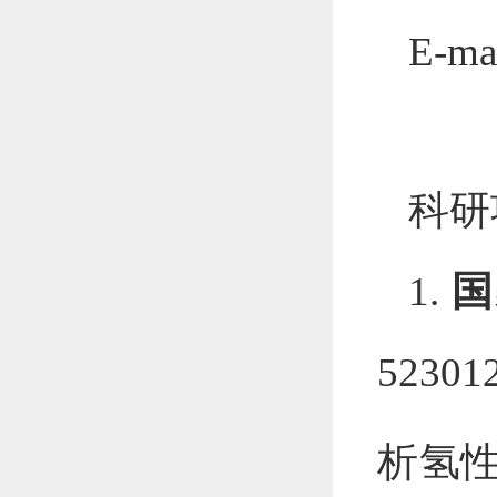
E-ma
科研
1.
国
52301
析氢