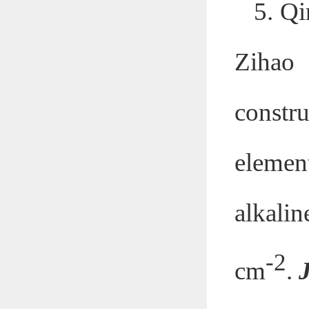
5. Q
Zihao
constr
elemen
alkali
-2
cm
.
J