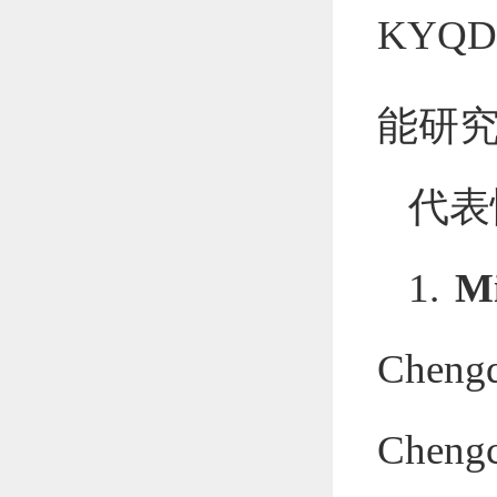
KYQD(
能研
代表
1.
Mi
Chengq
Chengc