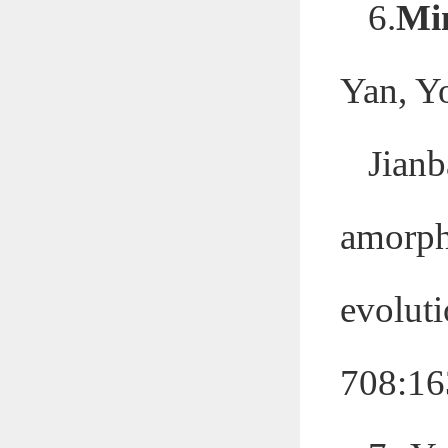
6.
Mi
Yan, Y
Jian
amorph
evoluti
708:16