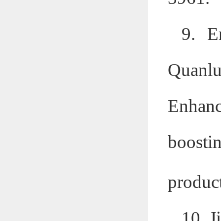
9. E
Quanlu
Enhanc
boosti
produc
10.
J