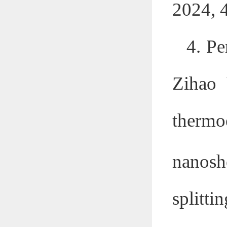
2024, 
4. P
Zihao 
therm
nanosh
splitti