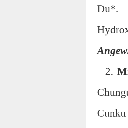
Du*. 
Hydrox
Angew.
2.
Mi
Chungu
Cunku