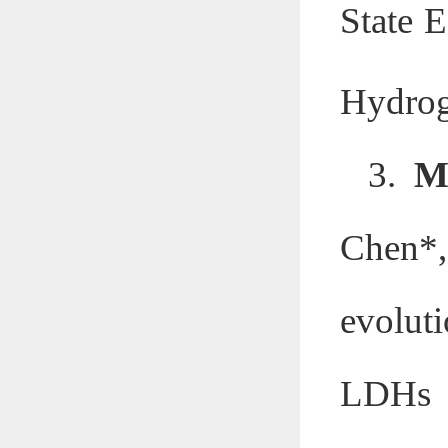
State 
Hydrog
3.
M
Chen*,
evolut
LDHs t