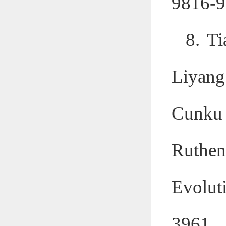
9816-9
8.
Ti
Liyang
Cunku
Ruthe
Evolut
3961.