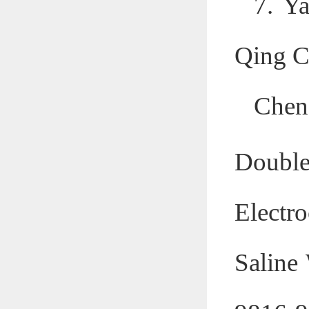
7. Y
Qing C
Chen
Doubl
Electr
Saline