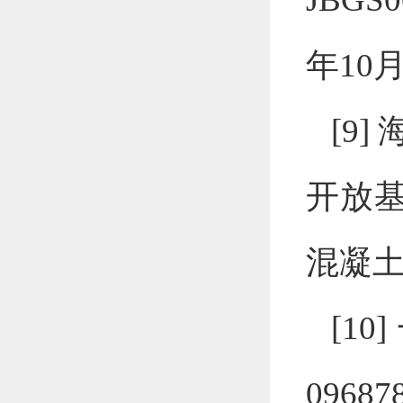
年
10
[9]
开放
混凝
[10]
096878