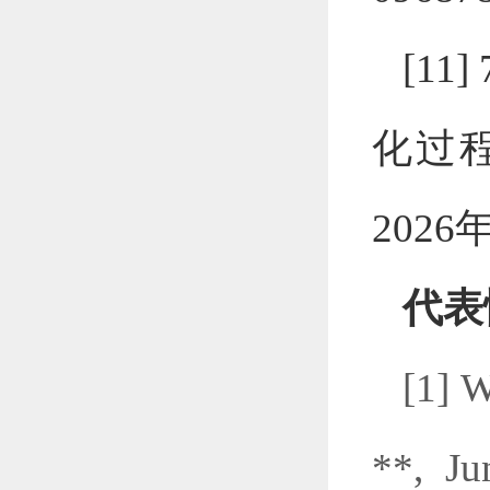
[11]
化过
2026
代表
[1] 
**, Ju