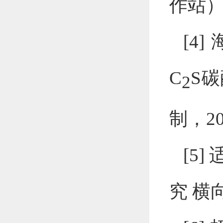
作站
[4]
C
S
碳
2
制，
2
[5]
究
横