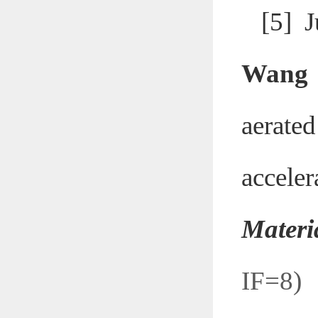
[5] 
Wan
aera
accele
Materi
IF=8)