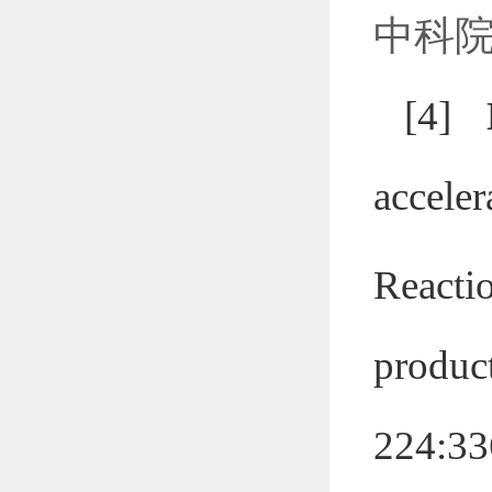
中科
[4]
accele
Reac
produc
224:33