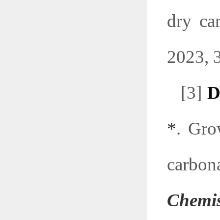
dry
ca
2023, 
[3]
D
*
. Gro
carbona
Chemis