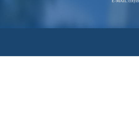
E-MAIL:clxyzh