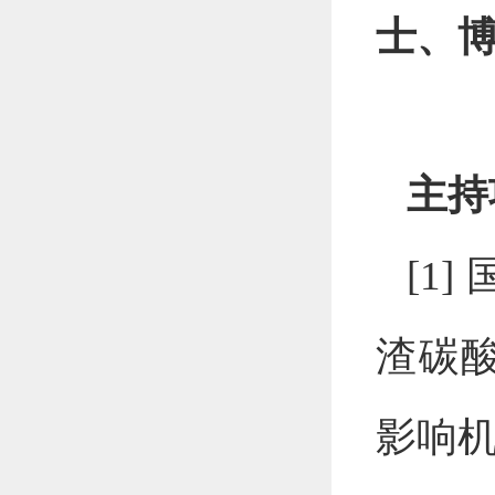
士、
主持
[1]
渣碳
影响