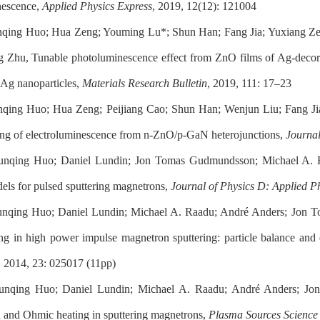
nescence,
Applied Physics Express
, 2019, 12(12): 121004
nqing Huo; Hua Zeng; Youming Lu*; Shun Han; Fang Jia; Yuxiang Ze
g Zhu, Tunable photoluminescence effect from ZnO films of Ag-decor
f Ag nanoparticles,
Materials Research Bulletin
, 2019, 111: 17–23
nqing Huo; Hua Zeng; Peijiang Cao; Shun Han; Wenjun Liu; Fang Ji
ing of electroluminescence from n-ZnO/p-GaN heterojunctions,
Journa
unqing Huo; Daniel Lundin; Jon Tomas Gudmundsson; Michael A. Ra
els for pulsed sputtering magnetrons,
Journal of Physics D: Applied P
unqing Huo; Daniel Lundin; Michael A. Raadu; André Anders; Jon T
ring in high power impulse magnetron sputtering: particle balance and 
, 2014, 23: 025017 (11pp)
unqing Huo; Daniel Lundin; Michael A. Raadu; André Anders; Jo
n and Ohmic heating in sputtering magnetrons,
Plasma Sources Science