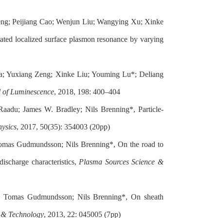
ng; Peijiang Cao; Wenjun Liu; Wangying Xu; Xinke
ated localized surface plasmon resonance by varying
a; Yuxiang Zeng; Xinke Liu; Youming Lu*; Deliang
l of Luminescence
, 2018, 198: 400–404
adu; James W. Bradley; Nils Brenning*, Particle-
hysics
, 2017, 50(35): 354003 (20pp)
omas Gudmundsson; Nils Brenning*, On the road to
discharge characteristics,
Plasma Sources Science &
n Tomas Gudmundsson; Nils Brenning*, On sheath
 & Technology
, 2013, 22: 045005 (7pp)