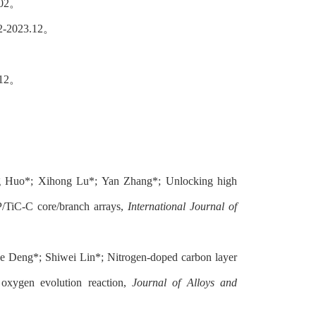
02
。
2-2023.12
。
12
。
g Huo*; Xihong Lu*; Yan Zhang*; Unlocking high
P/TiC-C core/branch arrays,
International Journal of
 Deng*; Shiwei Lin*; Nitrogen-doped carbon layer
r oxygen evolution reaction,
Journal of Alloys and