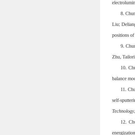
electrolumi
8. Chu
Liu; Delian
positions o
9. Chu
Zhu, Tailor
10. Ch
balance mod
11. Ch
self-sputte
Technology
12. Ch
energizatio