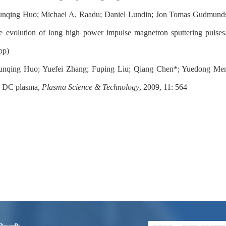
unqing Huo; Michael A. Raadu; Daniel Lundin; Jon Tomas Gudmundss
e evolution of long high power impulse magnetron sputtering pulse
pp)
unqing Huo; Yuefei Zhang; Fuping Liu; Qiang Chen*; Yuedong Meng
ee DC plasma,
Plasma Science & Technology
, 2009, 11: 564