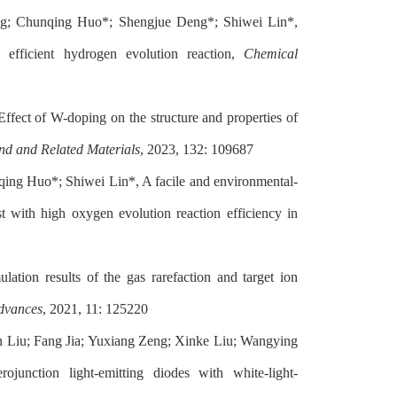
ng; Chunqing Huo*; Shengjue Deng*; Shiwei Lin*,
efficient hydrogen evolution reaction,
Chemical
ct of W-doping on the structure and properties of
d and Related Materials
, 2023, 132: 109687
qing Huo*; Shiwei Lin*, A facile and environmental-
t with high oxygen evolution reaction efficiency in
tion results of the gas rarefaction and target ion
dvances
, 2021, 11: 125220
 Liu; Fang Jia; Yuxiang Zeng; Xinke Liu; Wangying
unction light-emitting diodes with white-light-