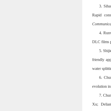
3. Sih
Rapid cons
Communica
4. Run
DLC films p
5. Shij
friendly ap
water splitt
6. Chun
evolution i
7. Chu
Xu; Delian