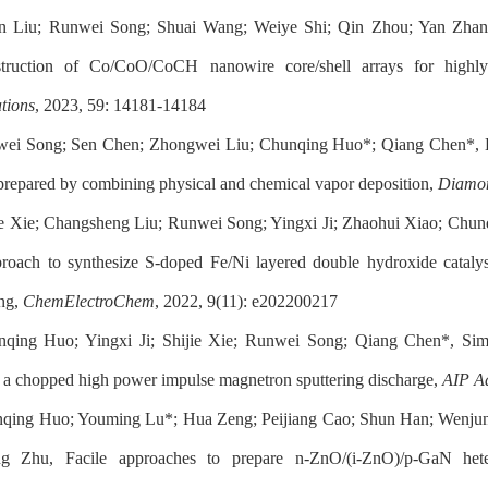
an Liu; Runwei Song; Shuai Wang; Weiye Shi; Qin Zhou; Yan Zha
truction of Co/CoO/CoCH nanowire core/shell arrays for highly 
tions
, 2023, 59: 14181-14184
wei Song; Sen Chen; Zhongwei Liu; Chunqing Huo*; Qiang Chen*, Effe
repared by combining physical and chemical vapor deposition,
Diamon
ie Xie; Changsheng Liu; Runwei Song; Yingxi Ji; Zhaohui Xiao; Chun
proach to synthesize S-doped Fe/Ni layered double hydroxide catalys
ing,
ChemElectroChem
, 2022, 9(11): e202200217
qing Huo; Yingxi Ji; Shijie Xie; Runwei Song; Qiang Chen*, Simula
n a chopped high power impulse magnetron sputtering discharge,
AIP A
nqing Huo; Youming Lu*; Hua Zeng; Peijiang Cao; Shun Han; Wenjun
g Zhu, Facile approaches to prepare n-ZnO/(i-ZnO)/p-GaN heteroj