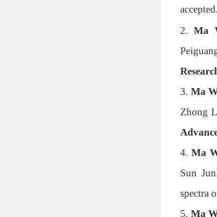
accepted
2.
Ma 
Peiguan
Researc
3.
Ma W
Zhong Li
Advance
4.
Ma W
Sun Junl
spectra o
5.
Ma W