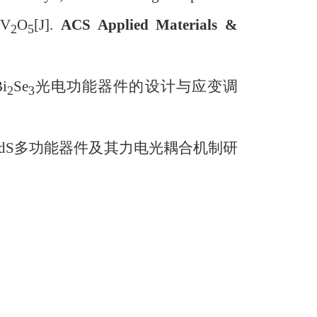
 V
O
[J].
ACS Applied Materials &
2
5
i
Se
光电功能器件的设计与应变调
2
3
，二维CdS多功能器件及其力电光耦合机制研