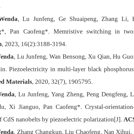
.
Wenda
, Lu Junfeng, Ge Shuaipeng, Zhang Li,
g*, Pan Caofeng*. Memristive switching in two-
h
, 2023, 16(2):3188-3194.
enda
, Lu Junfeng, Wan Bensong, Xu Qian, Hu Guo
n. Piezoelectricity in multi-layer black phosphorus
d Materials
, 2020, 32(7), 1905795.
enda
, Lu Junfeng, Yang Zheng, Peng Dengfeng, L
u, Xi Jianguo, Pan Caofeng*. Crystal-orientation
f CdS nanobelts by piezoelectric polarization[J].
AC
enda
, Zhang Changkun, Liu Chaofeng, Nan Xihui,