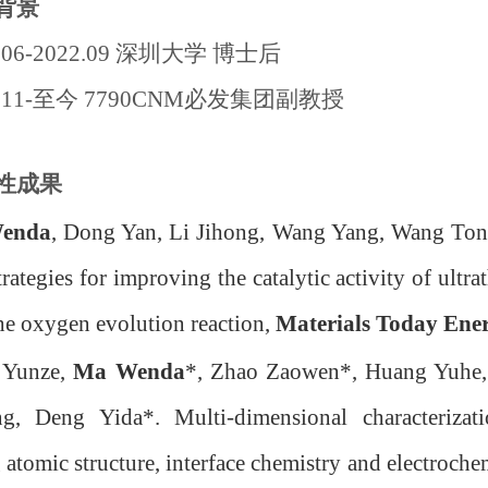
背景
0.06-2022.09 深圳大学 博士后
2.11-至今 7790CNM必发集团副教授
性成果
enda
, Dong Yan, Li Jihong, Wang Yang, Wang To
rategies for improving the catalytic activity of ultra
he oxygen evolution reaction,
Materials Today Ene
 Yunze,
Ma Wenda
*, Zhao Zaowen*, Huang Yuhe
g, Deng Yida*. Multi-dimensional characterizati
 atomic structure, interface chemistry and electroch