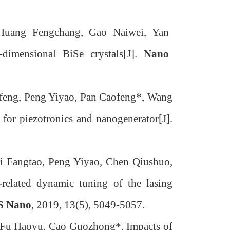
 Huang Fengchang, Gao Naiwei, Yan
dimensional BiSe crystals[J].
Nano
feng, Peng Yiyao, Pan Caofeng*, Wang
 for piezotronics and nanogenerator[J].
i Fangtao, Peng Yiyao, Chen Qiushuo,
-related dynamic tuning of the lasing
S Nano
, 2019, 13(5), 5049-5057.
 Fu Haoyu, Cao Guozhong*. Impacts of