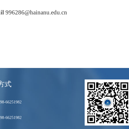
il
996286@hainanu.edu.cn
方式
8-66251982
8-66251982