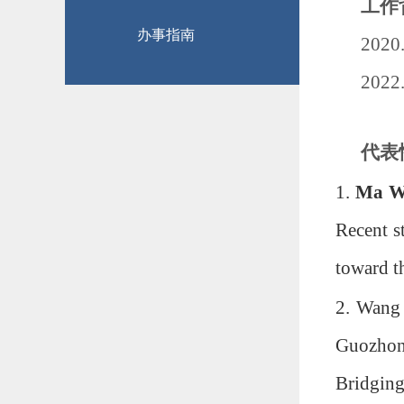
工作
办事指南
202
202
代表
1.
Ma W
Recent st
toward t
2. Wang
Guozhon
Bridging