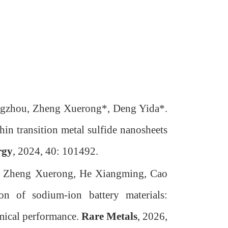
ngzhou, Zheng Xuerong*, Deng Yida*.
thin transition metal sulfide nanosheets
rgy
, 2024, 40: 101492.
, Zheng Xuerong, He Xiangming, Cao
on of sodium-ion battery materials:
emical performance.
Rare Metals
, 2026,