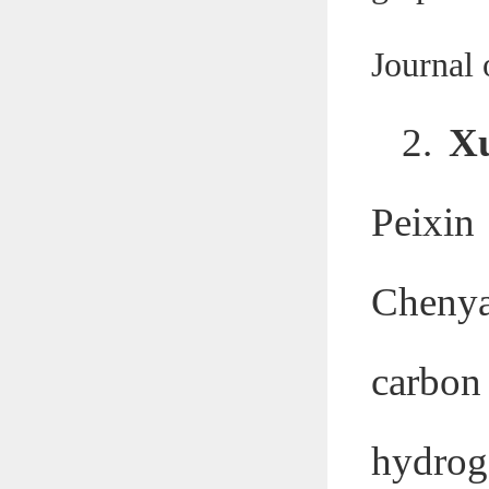
Journal
2.
X
Peixi
Cheny
carbon 
hydrog