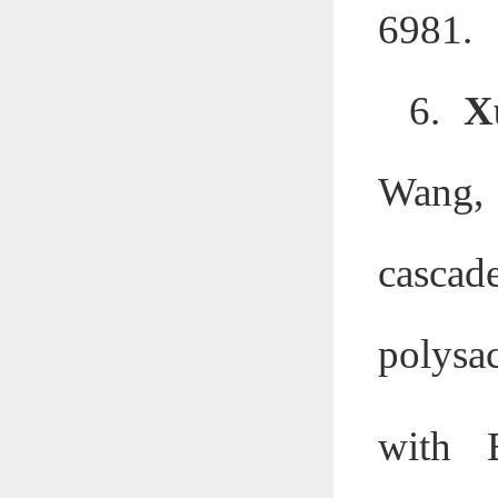
6981.
6.
X
Wang, 
casca
polysa
with B