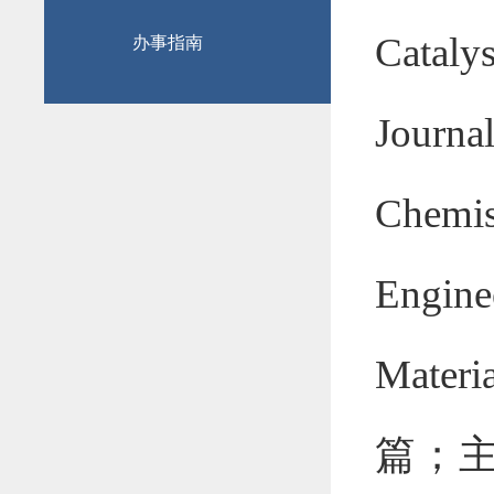
Cataly
办事指南
Journa
Chemi
Engine
Materia
篇；