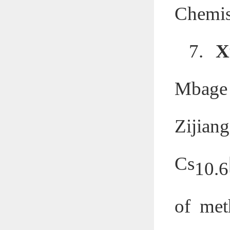
Chemis
7.
X
Mbage
Zijian
Cs
10.6
of meth