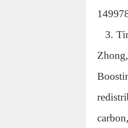
149978
3. Ti
Zhong,
Boosti
redist
carbon,