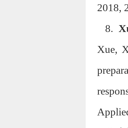
2018, 
8.
X
Xue, X
prepar
respons
Applie