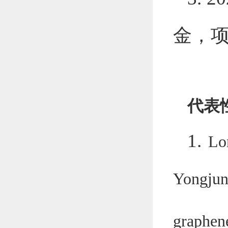
金，
代表
1.
Lo
Yongju
graphen