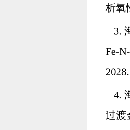
析氧性
3
Fe-
202
4
过渡