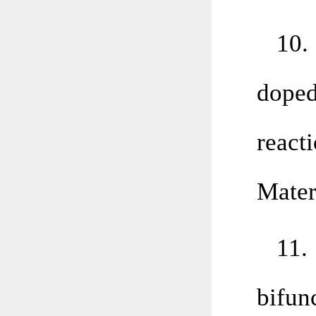
10.
doped
reac
Mater
11.
bifun