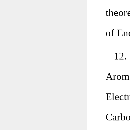
theor
of En
12.
Aroma
Elect
Carbo