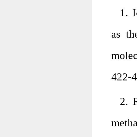
1. 
as th
molec
422-4
2. 
metha