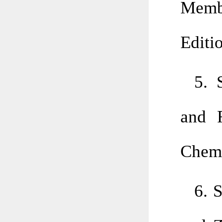
Membr
Editi
5. 
and R
Chem.
6. 