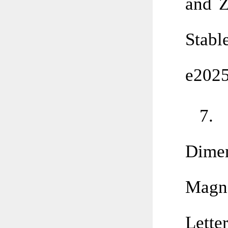
and Z
Stab
e202
7. 
Dime
Magn
Lette