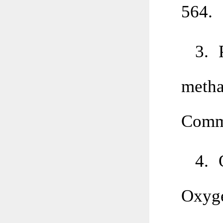
564.
3. 
metha
Commu
4. 
Oxyg