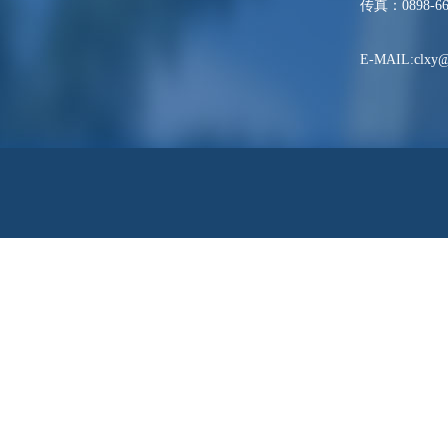
传真：0898-66
E-MAIL:clxy@h