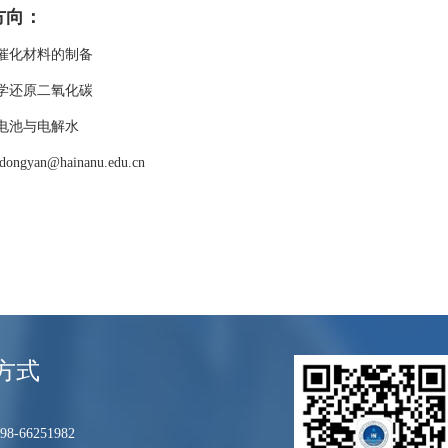
方向
：
催化材料的制备
学还原二氧化碳
电池与电解水
 dongyan@hainanu.edu.cn
方式
8-66251982