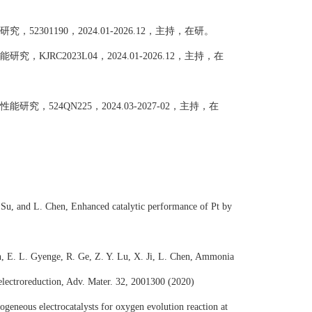
研究，
52301190
，
2024.01-2026.12
，
主持，在研。
能研究
，
KJRC2023L04
，
2024.01-2026.12
，
主持，在
性能研究，
524QN225
，
2024.03-2027-02
，
主持，在
. Su, and L. Chen, Enhanced catalytic performance of Pt by
n, E. L. Gyenge, R. Ge, Z. Y. Lu, X. Ji, L. Chen, Ammonia
electroreduction, Adv. Mater. 32, 2001300 (2020)
geneous electrocatalysts for oxygen evolution reaction at