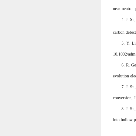
near-neutral
4. J. Su
carbon defec
5.
Y
.
Li
10.1002/adm
6. R. Ge
evolution ele
7. J. Su
conversion, 
8. J. Su
into hollow p