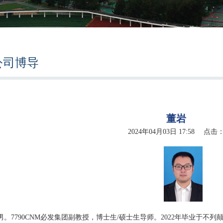
公司博导
董岩
2024年04月03日 17:58 点击
。7790CNM必发集团
副教授，博士生
/
硕士生导师
。
2022
年毕业
于不列