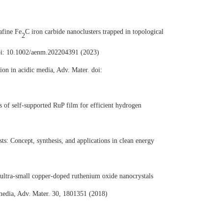
afine Fe
C iron carbide nanoclusters trapped in topological
2
 doi: 10.1002/aenm.202204391 (2023)
tion in acidic media
,
Adv. Mater. doi:
s of self-supported RuP film for efficient hydrogen
ts: Concept, synthesis, and applications in clean energy
 ultra-small copper-doped ruthenium oxide nanocrystals
c media, Adv. Mater. 30, 1801351 (2018)