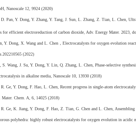
 pH, Nanoscale 12, 9924 (2020)
, D. Pan, Y. Dong, Y. Zhang, Y. Tang, J. Sun, L. Zhang, Z. Tian, L. Chen, Ultr
ts for efficient electroreduction of carbon dioxide, Adv. Energy Mater. 2023,
n, Y. Dong, X. Wang and L. Chen
，
Electrocatalysts for oxygen evolution reac
a.202210565 (2022)
, S. Wang, J. Su, Y. Dong, Y. Lin, Q. Zhang, L. Chen, Phase-selective synthesi
ctrocatalysis in alkaline media, Nanoscale 10, 13930 (2018)
, R. Ge, Y. Dong, F. Hao, L. Chen, Recent progress in single-atom electrocatalys
J. Mater. Chem. A, 6, 14025 (2018)
, R. Ge, K. Jiang, Y. Dong, F. Hao, Z. Tian, G. Chen and L. Chen, Assembling
orous polyhedra: highly robust electrocatalysts for oxygen evolution in acidi