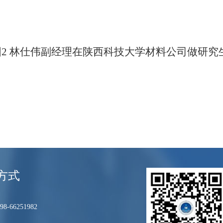
图
2 林仕伟副经理在
陕西科技大学材料公司做研究
方式
8-66251982