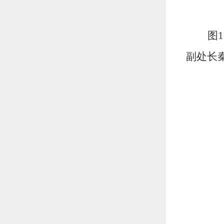
图
副
处长