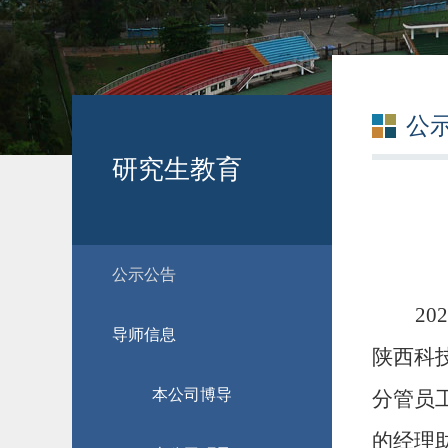
公
研究生教育
公示公告
2
导师信息
陕西科技
本公司博导
分管员
的经理