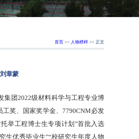
首页
>>
人物榜样
>> 正文
-刘章蒙
：
必发集团
2022
级材料科学与工程专业博
工奖、国家奖学金、7790CNM必发
才托举工程博士生专项计划”首批入选
究生优秀毕业生”“校研究生年度人物