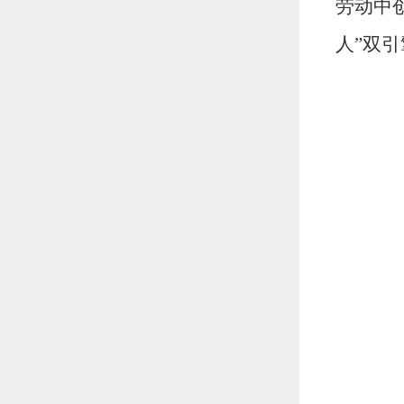
劳动中
人”双