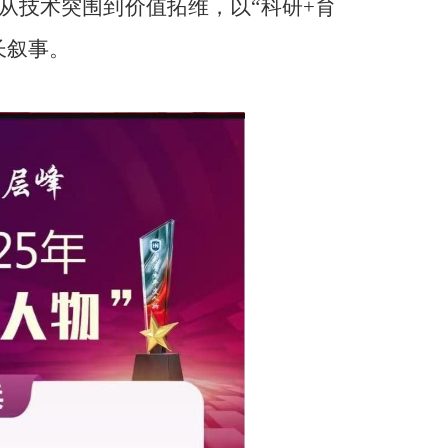
从技术突围到价值拓维，以“科研+育
长叙事。