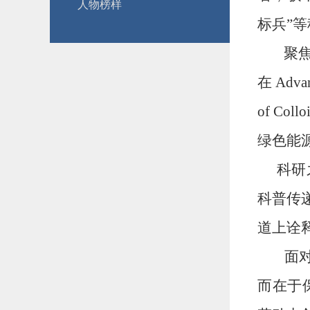
人物榜样
标兵”
聚焦
在 Advan
of Co
绿色能
科研
科普传
道上诠
面对
而在于