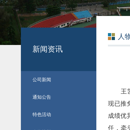
人
新闻资讯
公司新闻
王
通知公告
现已推
特色活动
成绩优
任，牵