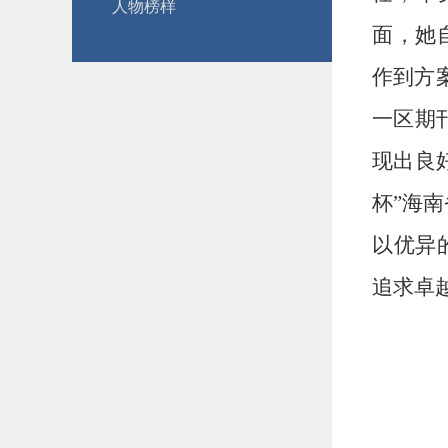
人物榜样
面，她
作到方
一区期
现出良
杯”海
以优异
追求卓