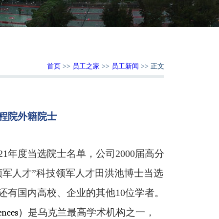
首页
>>
员工之家
>>
员工新闻
>> 正文
程院外籍院士
：
21
年度当选院士名单，公司2000届高分
领军人才”科技领军人才田洪池博士当选
还有国内高校、企业的其他
10
位学者。
）
是乌克兰最高学术机构之一，
ences