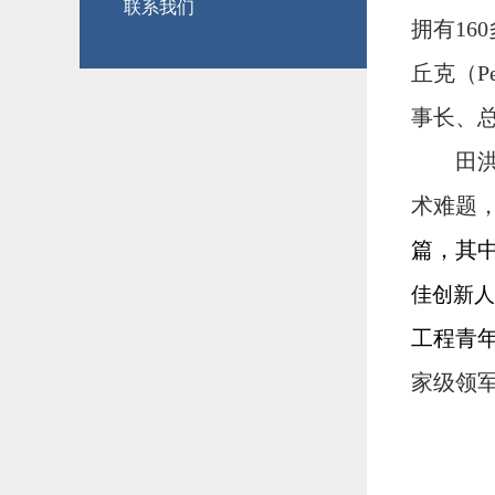
联系我们
拥有
160
丘克（
P
事长、
田
术难题
篇，其
佳创新人
工程青
家级领军