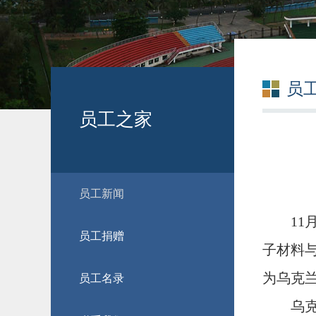
员
员工之家
员工新闻
11
员工捐赠
子材料
为乌克
员工名录
乌