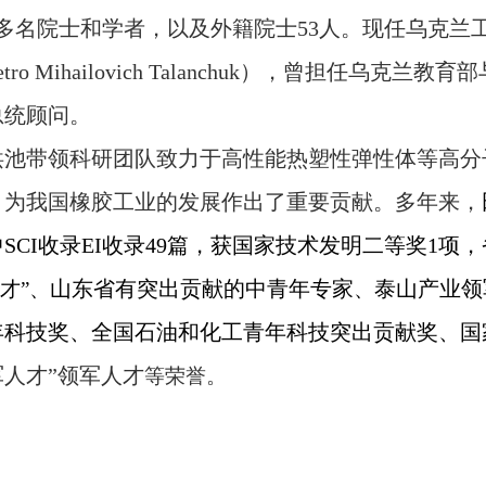
多名院士和学者，以及外籍院士
53
人。现任乌克兰工
etro Mihailovich Talanchuk
），曾担任乌克兰教育部
总统顾问。
洪池带领科研团队致力于高性能热塑性弹性体等高分
，为我国橡胶工业的发展作出了重要贡献。多年来，
中
SCI
收录
EI
收录
49
篇，获国家技术发明二等奖
1
项，
山东省有突出贡献的中青年专家
泰山产业领
才”、
、
年科技奖、全国石油和化工青年科技突出贡献奖、国
人才”领军人才
等荣誉。