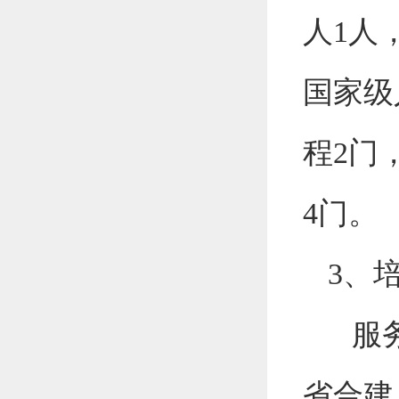
人
1
人
国家级
程
2
门
4
门。
3
、
服
省合建