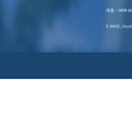
传真：0898-66
E-MAIL:clxyzh