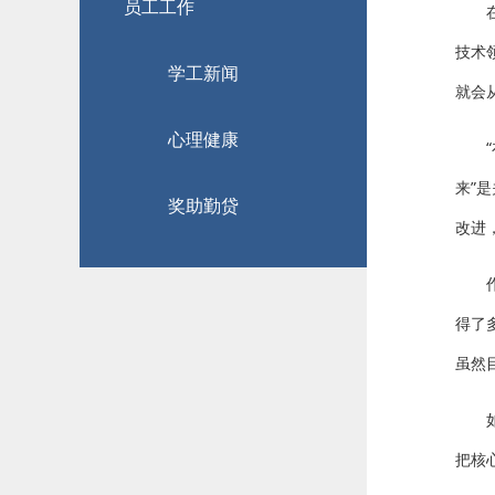
员工工作
技术
学工新闻
就会从
心理健康
来”
奖助勤贷
改进
得了
虽然
把核