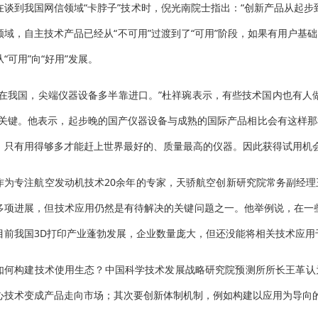
在谈到我国网信领域
“卡脖子”技术时，倪光南院士指出：“创新产品从起
领域，自主技术产品已经从“不可用”过渡到了“可用”阶段，如果有用户基
“可用”向“好用”发展。
“在我国，尖端仪器设备多半靠进口。”杜祥琬表示，有些技术国内也有人
是关键。他表示，起步晚的国产仪器设备与成熟的国际产品相比会有这样
，只有用得够多才能赶上世界最好的、质量最高的仪器。因此获得试用机会
作为专注航空发动机技术
20余年的专家，天骄航空创新研究院常务副经
多项进展，但技术应用仍然是有待解决的关键问题之一。他举例说，在一
目前我国3D打印产业蓬勃发展，企业数量庞大，但还没能将相关技术应用
如何构建技术使用生态？中国科学技术发展战略研究院预测所所长王革认
心技术变成产品走向市场；其次要创新体制机制，例如构建以应用为导向