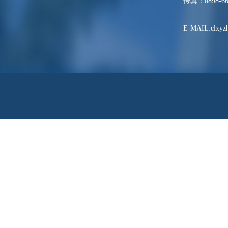
传真：0898-66
E-MAIL:clxyzh