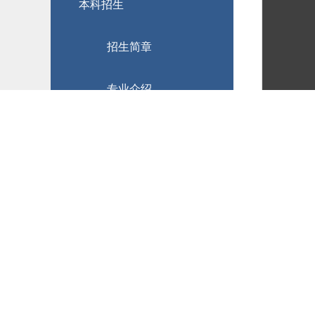
本科招生
招生简章
专业介绍
理科实验班
绿色通道-奖助勤贷