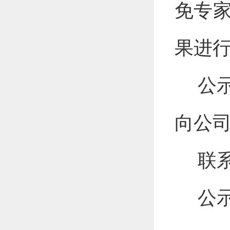
免专
果进
公
向公
联
公