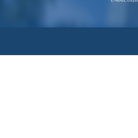
E-MAIL:clxyzh