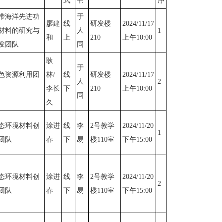
式
书
序
带海洋先进功
于
廖建
线
研发楼
2024/11/17
材料的研究与
人
1
和
上
210
上午10:00
发团队
同
耿
于
色资源利用团
林/
线
研发楼
2024/11/17
人
2
李长
下
210
上午10:00
同
久
态环境材料创
涂进
线
李
2号教学
2024/11/20
1
团队
春
下
易
楼110室
下午15:00
态环境材料创
涂进
线
李
2号教学
2024/11/20
2
团队
春
下
易
楼110室
下午15:00