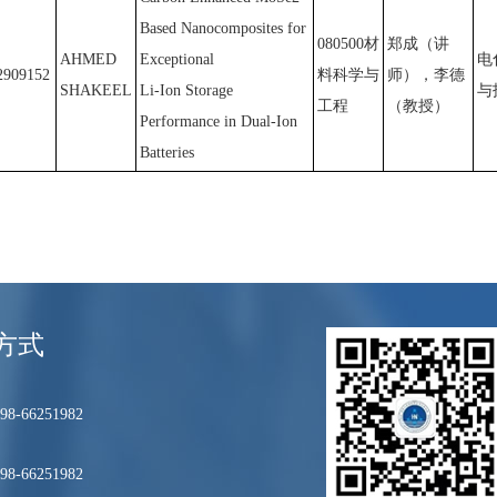
Based Nanocomposites for
080500材
郑成（讲
AHMED
Exceptional
电
2909152
料科学与
师），李德
SHAKEEL
Li-Ion Storage
与
工程
（教授）
Performance in Dual-Ion
Batteries
方式
8-66251982
8-66251982