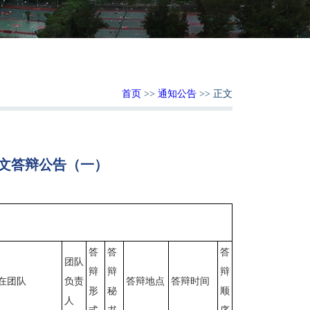
首页
>>
通知公告
>> 正文
论文答辩公告（一）
：
答
答
答
团队
辩
辩
辩
在团队
负责
答辩地点
答辩时间
形
秘
顺
人