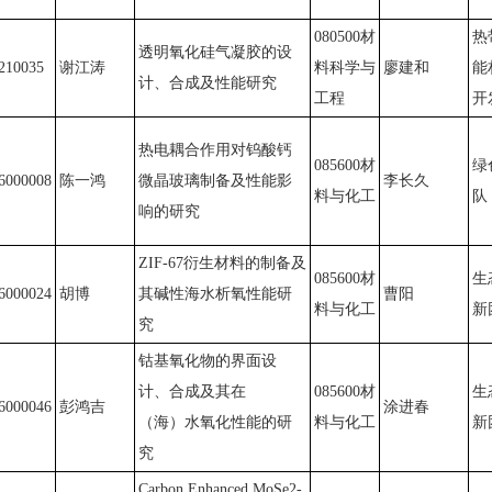
080500材
热
透明氧化硅气凝胶的设
210035
谢江涛
料科学与
廖建和
能
计、合成及性能研究
工程
开
热电耦合作用对钨酸钙
085600材
绿
6000008
陈一鸿
微晶玻璃制备及性能影
李长久
料与化工
队
响的研究
ZIF-67衍生材料的制备及
085600材
生
6000024
胡博
其碱性海水析氧性能研
曹阳
料与化工
新
究
钴基氧化物的界面设
计、合成及其在
085600材
生
6000046
彭鸿吉
涂进春
（海）水氧化性能的研
料与化工
新
究
Carbon Enhanced MoSe2-