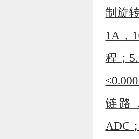
制旋转
1A，
程；5
≤0.
链路
ADC