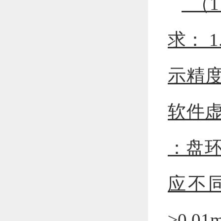
（1
求： 1
示精度
软件虚
：盘
应不同
≥0.0