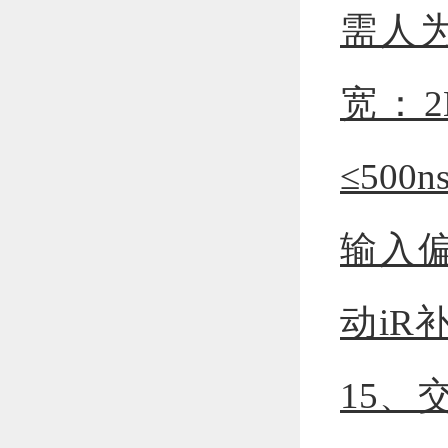
需人
宽：2
≤500
输入偏
动iR
15、