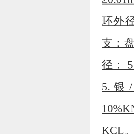
环外径
支：
径： 
5.
10%
KCL