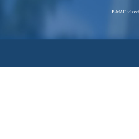
E-MAIL:clxyzh