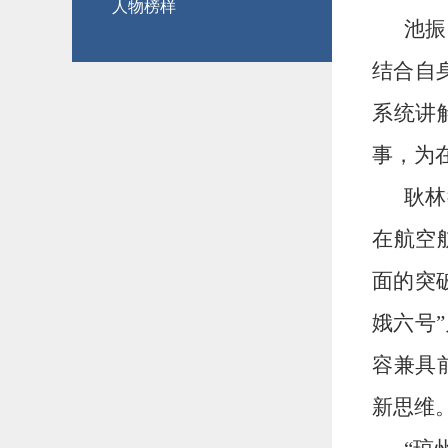
人物榜样
池振
结合自
系统讲
事，为
耿林
在航空
面的突
娥六号
容兼具
新思维