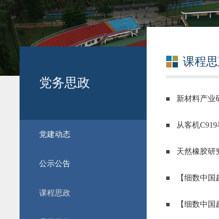
课程思
党务思政
新材料产业
从客机C91
党建动态
天然橡胶研
公示公告
【细数中国
课程思政
【细数中国